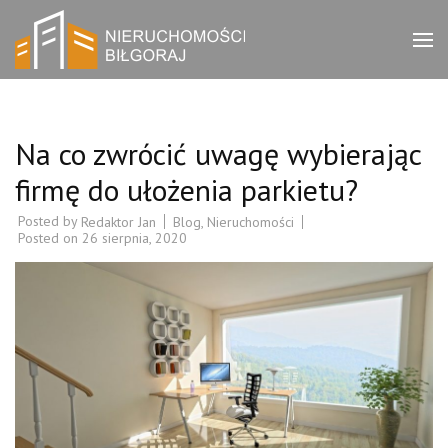
Skip
to
Bilgorajak
Biuro nieruchomości
content
Biłgoraj – zachęcamy do
(Press
Nieruchomości
zapoznania się z ofertami
Enter)
w naszym serwisie.
Na co zwrócić uwagę wybierając
firmę do ułożenia parkietu?
Posted by
Blog
,
Nieruchomości
Redaktor Jan
Posted on
26 sierpnia, 2020