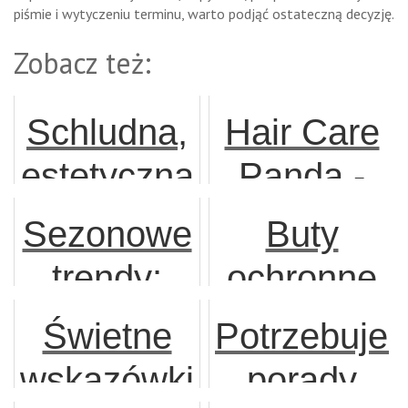
piśmie i wytyczeniu terminu, warto podjąć ostateczną decyzję.
Zobacz też:
Schludna,
Hair Care
estetyczna
Panda -
i niedroga
by mieć
Sezonowe
Buty
– łazienka
piękne
trendy:
ochronne
kompaktowa
włosy
najmodniejsze
dla
Świetne
Potrzebujes
modele
pracownikó
wskazówki
porady