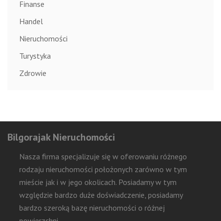
Finanse
Handel
Nieruchomości
Turystyka
Zdrowie
Bilgorajak Nieruchomości
Nasza firma specjalizuje się w oferowaniu różnego
rodzaju nieruchomości położonych zarówno w tym
mieście jak i w jego okolicach. Posiadamy w tym
względzie bardzo duże doświadczenie, posiadamy
bardzo szeroką bazę nieruchomości o różnej
powierzchni.