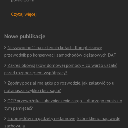
Czytaj więcej
Nowe publikacje
Niezawodność na czterech kołach: Kompleksowy
przewodnik po konserwacji samochodów ciężarowych DAF
Zakres obowiązków domowej pomocy – co warto ustalić
przed rozpoczęciem współpracy?
Zgodny podział majątku po rozwodzie. jak załatwić to u
notariusza szybko i bez sądu?
OCP przewoźnika i ubezpieczenie cargo – dlaczego musisz o
tym pamiętać?
5 pomysłów na gadżety reklamowe, które klienci naprawdę
zachowują