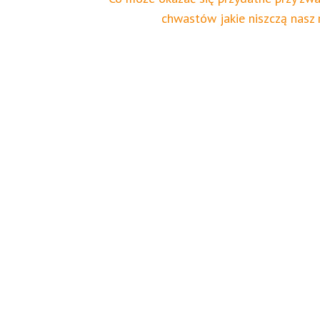
zakupie?
chwastów jakie niszczą nasz 
achowa dla
trwałej
hrony domu