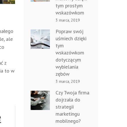
tym prostym
wskazówkom
3 marca, 2019
małego
Popraw swój
uśmiech dzięki
e, ale
tym
co
wskazówkom
dotyczącym
ć z
wybielania
ia to w
zębów
3 marca, 2019
Czy Twoja firma
dojrzała do
strategii
marketingu
e
mobilnego?