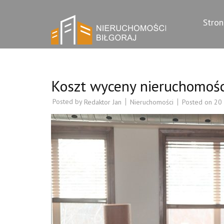
Skip
BILGORAJ
to
Biuro nieruchomo
Stro
content
(Press
Enter)
Koszt wyceny nieruchomośc
Posted by
Nieruchomości
Posted on
20 
Redaktor Jan