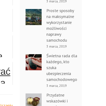
3 marca, 2019
Proste sposoby
e
na maksymalne
wykorzystanie
ej
możliwości
naprawy
y
samochodu
3 marca, 2019
a
Świetna rada dla
w
każdego, kto
ie
szuka
wać
ych
ubezpieczenia
y
samochodowego
ia
3 marca, 2019
?
Przydatne
wskazówki i
lczaniu