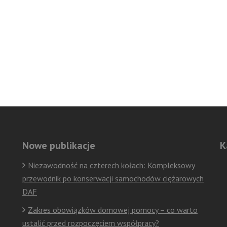
Nowe publikacje
K
Ka
Niezawodność na czterech kołach: Kompleksowy
przewodnik po konserwacji samochodów ciężarowych
DAF
Zakres obowiązków domowej pomocy – co warto
ustalić przed rozpoczęciem współpracy?