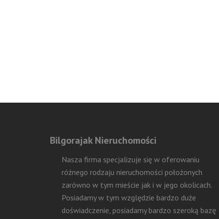
Bilgorajak Nieruchomości
Nasza firma specjalizuje się w oferowaniu
różnego rodzaju nieruchomości położonych
zarówno w tym mieście jak i w jego okolicach.
Posiadamy w tym względzie bardzo duże
doświadczenie, posiadamy bardzo szeroką bazę