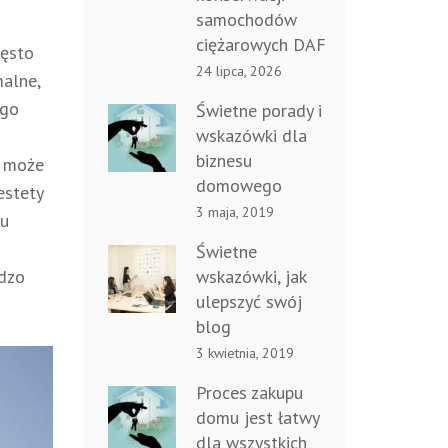
samochodów
ciężarowych DAF
zęsto
24 lipca, 2026
malne,
ego
Świetne porady i
wskazówki dla
biznesu
a może
domowego
estety
3 maja, 2019
cu
Świetne
wskazówki, jak
rdzo
ulepszyć swój
blog
3 kwietnia, 2019
Proces zakupu
domu jest łatwy
dla wszystkich