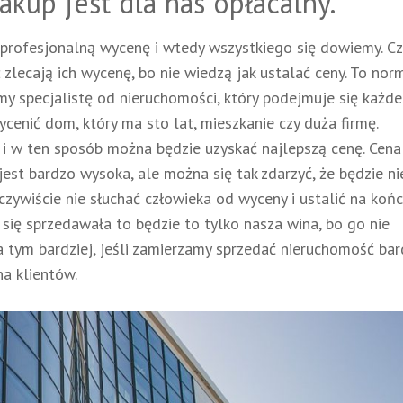
zakup jest dla nas opłacalny.
ć profesjonalną wycenę i wtedy wszystkiego się dowiemy. C
zlecają ich wycenę, bo nie wiedzą jak ustalać ceny. To nor
y specjalistę od nieruchomości, który podejmuje się każd
cenić dom, który ma sto lat, mieszkanie czy duża firmę.
 i w ten sposób można będzie uzyskać najlepszą cenę. Cen
 jest bardzo wysoka, ale można się tak zdarzyć, że będzie ni
zywiście nie słuchać człowieka od wyceny i ustalić na koń
 się sprzedawała to będzie to tylko nasza wina, bo go nie
 a tym bardziej, jeśli zamierzamy sprzedać nieruchomość ba
na klientów.