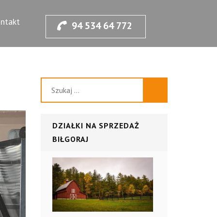
sie.
ntakt
94 534 64 772
Szukaj:
DZIAŁKI NA SPRZEDAŻ
BIŁGORAJ