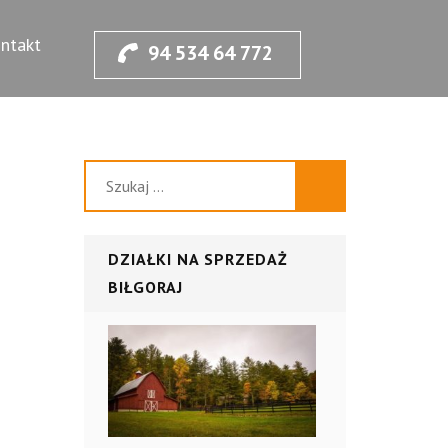
sie.
ntakt
94 534 64 772
Szukaj:
DZIAŁKI NA SPRZEDAŻ
BIŁGORAJ