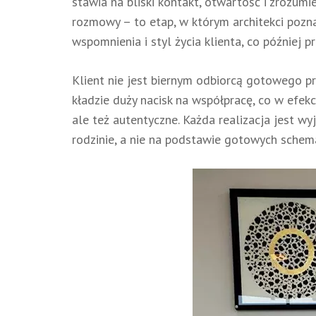
stawia na bliski kontakt, otwartość i zrozum
rozmowy – to etap, w którym architekci pozna
wspomnienia i styl życia klienta, co później p
Klient nie jest biernym odbiorcą gotowego p
kładzie duży nacisk na współpracę, co w efekc
ale też autentyczne. Każda realizacja jest w
rodzinie, a nie na podstawie gotowych schem