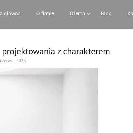
AK NIERUCHOMOŚCI
ści Biłgoraj – zachęcamy do zapoznania się z ofertami w naszym serwi
na główna
O firmie
Oferta
Blog
Ko
ę projektowania z charakterem
 czerwca, 2025