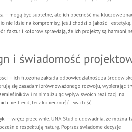
rza – mogą być subtelne, ale ich obecność ma kluczowe zna
 nie idzie na kompromisy, jeśli chodzi o jakość i estetykę.
r faktur i kolorów sprawiają, że ich projekty są harmonijne
n i świadomość projekto
ci – ich filozofia zakłada odpowiedzialność za środowisko
ierują się zasadami zrównoważonego rozwoju, wybierając tr
zemieślników i minimalizując wpływ swoich realizacji na
ch nie trend, lecz konieczność i wartość.
etyki – wręcz przeciwnie. UNA-Studio udowadnia, że można 
dnocześnie respektują naturę. Poprzez świadome decyzje