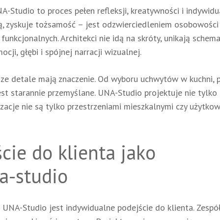
-Studio to proces pełen refleksji, kreatywności i indywid
ją, zyskuje tożsamość – jest odzwierciedleniem osobowości
funkcjonalnych. Architekci nie idą na skróty, unikają schem
ji, głębi i spójnej narracji wizualnej.
sze detale mają znaczenie. Od wyboru uchwytów w kuchni, 
est starannie przemyślane. UNA-Studio projektuje nie tylko
lizacje nie są tylko przestrzeniami mieszkalnymi czy użytko
cie do klienta jako
a-studio
i UNA-Studio jest indywidualne podejście do klienta. Zespó