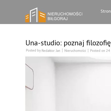
Skip
BILGORAJ
to
Biuro nieruchomo
Stro
content
(Press
Enter)
Una-studio: poznaj filozofi
Posted by
Nieruchomości
Posted on
24
Redaktor Jan