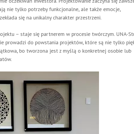
ienie oczekiwań inwestora. Projektowanie zaczyna się zawsz
ją nie tylko potrzeby funkcjonalne, ale także emocje,
rzekłada się na unikalny charakter przestrzeni.
rojektu – staje się partnerem w procesie twórczym. UNA-St
ie prowadzi do powstania projektów, które są nie tylko pię
yjątkowa, bo tworzona jest z myślą o konkretnej osobie lub
atów.