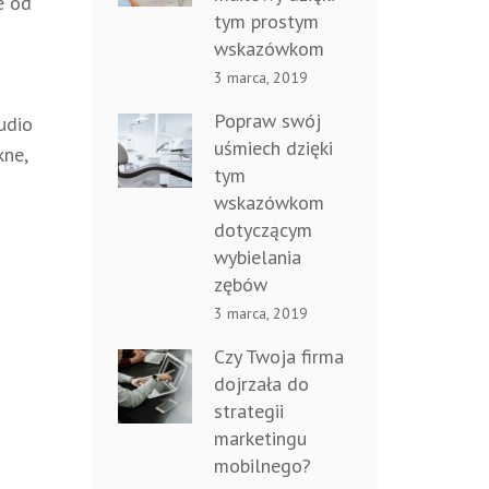
e od
tym prostym
wskazówkom
3 marca, 2019
Popraw swój
udio
uśmiech dzięki
kne,
tym
wskazówkom
dotyczącym
wybielania
zębów
3 marca, 2019
Czy Twoja firma
dojrzała do
strategii
marketingu
mobilnego?