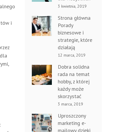
ualnego
3 kwietnia, 2019
Strona główna
atów i
Porady
biznesowe i
strategie, które
działają
przez
 dla
12 marca, 2019
wymi,
Dobra solidna
rada na temat
hobby, z której
każdy może
skorzystać
3 marca, 2019
Uproszczony
marketing e-
ł
mailowy dzięki