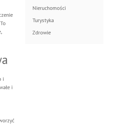
Nieruchomości
czenie
Turystyka
 To
,
Zdrowie
wa
 i
wałe i
tworzyć