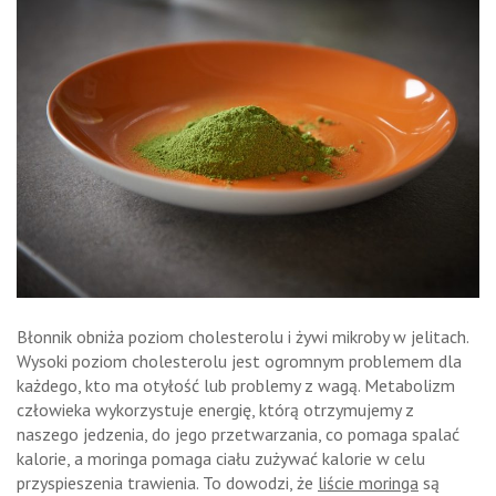
Błonnik obniża poziom cholesterolu i żywi mikroby w jelitach.
Wysoki poziom cholesterolu jest ogromnym problemem dla
każdego, kto ma otyłość lub problemy z wagą. Metabolizm
człowieka wykorzystuje energię, którą otrzymujemy z
naszego jedzenia, do jego przetwarzania, co pomaga spalać
kalorie, a moringa pomaga ciału zużywać kalorie w celu
przyspieszenia trawienia. To dowodzi, że
liście moringa
są