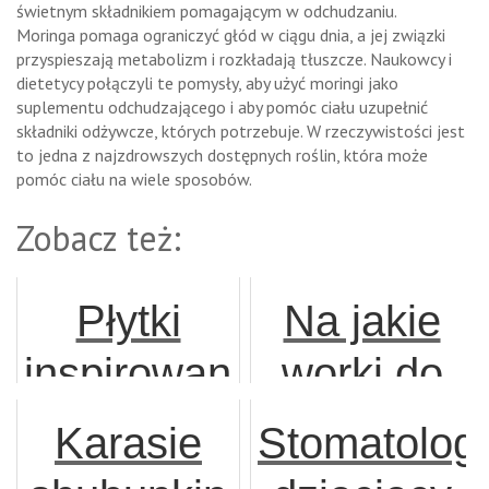
świetnym składnikiem pomagającym w odchudzaniu.
Moringa pomaga ograniczyć głód w ciągu dnia, a jej związki
przyspieszają metabolizm i rozkładają tłuszcze. Naukowcy i
dietetycy połączyli te pomysły, aby użyć moringi jako
suplementu odchudzającego i aby pomóc ciału uzupełnić
składniki odżywcze, których potrzebuje. W rzeczywistości jest
to jedna z najzdrowszych dostępnych roślin, która może
pomóc ciału na wiele sposobów.
Zobacz też:
Płytki
Na jakie
inspirowane
worki do
naturą –
odkurzaczy
Karasie
Stomatolog
kontakt z
powinnyści