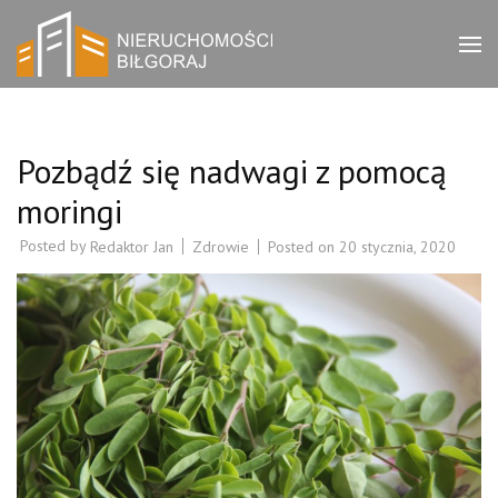
Skip
to
Bilgorajak
Biuro nieruchomości
content
Biłgoraj – zachęcamy do
(Press
Nieruchomości
zapoznania się z ofertami
Enter)
w naszym serwisie.
Pozbądź się nadwagi z pomocą
moringi
Posted by
Zdrowie
Posted on
20 stycznia, 2020
Redaktor Jan