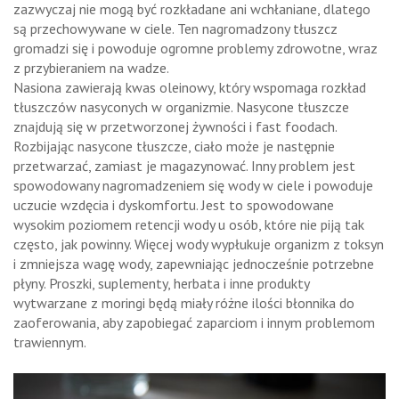
zazwyczaj nie mogą być rozkładane ani wchłaniane, dlatego
są przechowywane w ciele. Ten nagromadzony tłuszcz
gromadzi się i powoduje ogromne problemy zdrowotne, wraz
z przybieraniem na wadze.
Nasiona zawierają kwas oleinowy, który wspomaga rozkład
tłuszczów nasyconych w organizmie. Nasycone tłuszcze
znajdują się w przetworzonej żywności i fast foodach.
Rozbijając nasycone tłuszcze, ciało może je następnie
przetwarzać, zamiast je magazynować. Inny problem jest
spowodowany nagromadzeniem się wody w ciele i powoduje
uczucie wzdęcia i dyskomfortu. Jest to spowodowane
wysokim poziomem retencji wody u osób, które nie piją tak
często, jak powinny. Więcej wody wypłukuje organizm z toksyn
i zmniejsza wagę wody, zapewniając jednocześnie potrzebne
płyny. Proszki, suplementy, herbata i inne produkty
wytwarzane z moringi będą miały różne ilości błonnika do
zaoferowania, aby zapobiegać zaparciom i innym problemom
trawiennym.