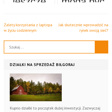
jeszcze
mogą być
regularne
biura
okazji
stosowane
zakupy?
rachunkow
korzystać
w różnych
Nawigacja
Zalety korzystania z laptopa
Jak skutecznie wprowadzić na
wpisu
w życiu codziennym
rynek swoją sieć?
z
miejscach
Szukaj:
pozycjonowania
stron?
DZIAŁKI NA SPRZEDAŻ BIŁGORAJ
Kupno działki to początek dużej inwestycji. Zazwyczaj