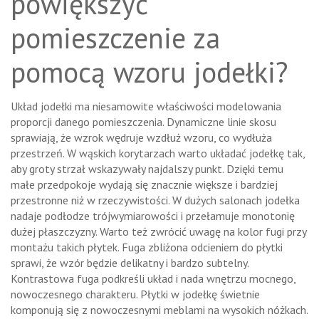
powiększyć
pomieszczenie za
pomocą wzoru jodełki?
Układ jodełki ma niesamowite właściwości modelowania
proporcji danego pomieszczenia. Dynamiczne linie skosu
sprawiają, że wzrok wędruje wzdłuż wzoru, co wydłuża
przestrzeń. W wąskich korytarzach warto układać jodełkę tak,
aby groty strzał wskazywały najdalszy punkt. Dzięki temu
małe przedpokoje wydają się znacznie większe i bardziej
przestronne niż w rzeczywistości. W dużych salonach jodełka
nadaje podłodze trójwymiarowości i przełamuje monotonię
dużej płaszczyzny. Warto też zwrócić uwagę na kolor fugi przy
montażu takich płytek. Fuga zbliżona odcieniem do płytki
sprawi, że wzór będzie delikatny i bardzo subtelny.
Kontrastowa fuga podkreśli układ i nada wnętrzu mocnego,
nowoczesnego charakteru. Płytki w jodełkę świetnie
komponują się z nowoczesnymi meblami na wysokich nóżkach.