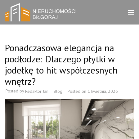
Skip
to
Bilgorajak
Biuro nieruchomości
content
Biłgoraj – zachęcamy do
(Press
Nieruchomości
zapoznania się z ofertami
Enter)
w naszym serwisie.
Ponadczasowa elegancja na
podłodze: Dlaczego płytki w
jodełkę to hit współczesnych
wnętrz?
Posted by
Blog
Posted on
1 kwietnia, 2026
Redaktor Jan