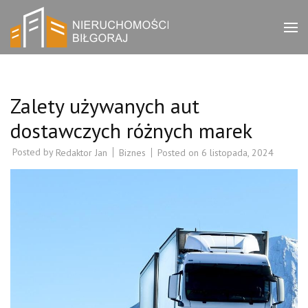
Skip
to
Bilgorajak
Biuro nieruchomości
content
Biłgoraj – zachęcamy do
(Press
Nieruchomości
zapoznania się z ofertami
Enter)
w naszym serwisie.
Zalety używanych aut
dostawczych różnych marek
Posted by
Biznes
Posted on
6 listopada, 2024
Redaktor Jan