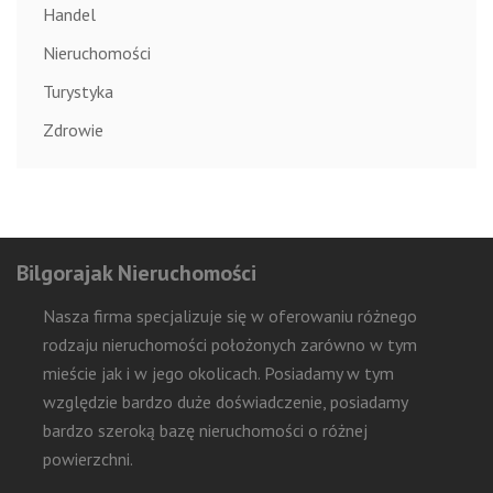
Handel
Nieruchomości
Turystyka
Zdrowie
Bilgorajak Nieruchomości
Nasza firma specjalizuje się w oferowaniu różnego
rodzaju nieruchomości położonych zarówno w tym
mieście jak i w jego okolicach. Posiadamy w tym
względzie bardzo duże doświadczenie, posiadamy
bardzo szeroką bazę nieruchomości o różnej
powierzchni.