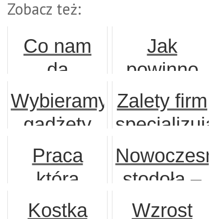
Zobacz też:
Co nam
Jak
da
powinno
współpraca
wyglądać
Wybieramy
Zalety firm
z dobrą
umeblowan
gadżety
specjalizuj
firmą
wnętrza
reklamowe
się w
Praca
Nowoczesn
wynajmującą
nowej
przeprowad
która
stodoła –
magazyny?
nieruchomo
czeka na
połączenie
Kostka
Wzrost