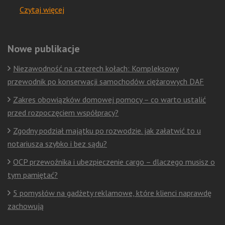
Czytaj więcej
Nowe publikacje
Niezawodność na czterech kołach: Kompleksowy
przewodnik po konserwacji samochodów ciężarowych DAF
Zakres obowiązków domowej pomocy – co warto ustalić
przed rozpoczęciem współpracy?
Zgodny podział majątku po rozwodzie. jak załatwić to u
notariusza szybko i bez sądu?
OCP przewoźnika i ubezpieczenie cargo – dlaczego musisz o
tym pamiętać?
5 pomysłów na gadżety reklamowe, które klienci naprawdę
zachowują