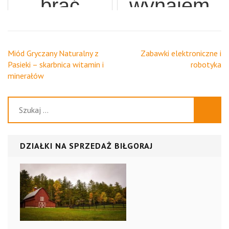
potrzebujemy
brać
wynajem
bliżej
centrum
szkole
samochód
gotówki
pojazdu
notarialne
angielskieg
używany
dla naszej
Nawigacja
Miód Gryczany Naturalny z
Zabawki elektroniczne i
wpisu
Pasieki – skarbnica witamin i
robotyka
w sercu
Katowice?
w leasing?
firmy
minerałów
miasta
Szukaj:
DZIAŁKI NA SPRZEDAŻ BIŁGORAJ