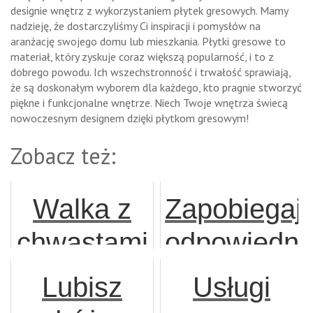
designie wnętrz z wykorzystaniem płytek gresowych. Mamy
nadzieję, że dostarczyliśmy Ci inspiracji i pomysłów na
aranżację swojego domu lub mieszkania. Płytki gresowe to
materiał, który zyskuje coraz większą popularność, i to z
dobrego powodu. Ich wszechstronność i trwałość sprawiają,
że są doskonałym wyborem dla każdego, kto pragnie stworzyć
piękne i funkcjonalne wnętrze. Niech Twoje wnętrza świecą
nowoczesnym designem dzięki płytkom gresowym!
Zobacz też:
Walka z
Zapobiegaj
chwastami
odpowiedni
w
wcześnie
Lubisz
Usługi
ziemniakach
awariom