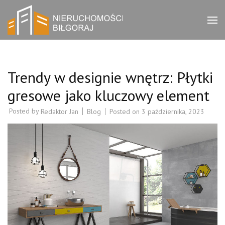
Skip
to
Bilgorajak
Biuro nieruchomości
content
Biłgoraj – zachęcamy do
(Press
Nieruchomości
zapoznania się z ofertami
Enter)
w naszym serwisie.
Trendy w designie wnętrz: Płytki
gresowe jako kluczowy element
Posted by
Blog
Posted on
3 października, 2023
Redaktor Jan