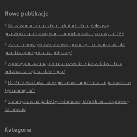
Nowe publikacje
Niezawodność na czterech kołach: Kompleksowy
przewodnik po konserwacji samochodów ciężarowych DAF
Zakres obowiązków domowej pomocy – co warto ustalić
przed rozpoczęciem współpracy?
Zgodny podział majątku po rozwodzie. jak załatwić to u
notariusza szybko i bez sądu?
OCP przewoźnika i ubezpieczenie cargo – dlaczego musisz o
tym pamiętać?
5 pomysłów na gadżety reklamowe, które klienci naprawdę
zachowują
Kategorie