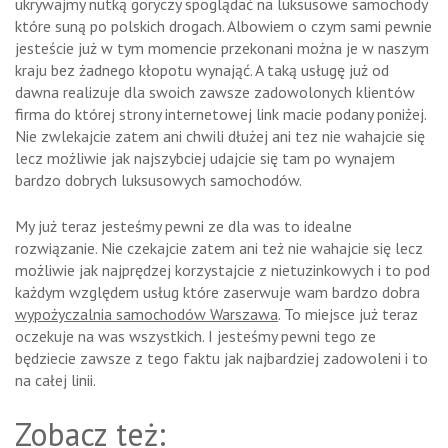
ukrywajmy nutką goryczy spoglądać na luksusowe samochody
które suną po polskich drogach. Albowiem o czym sami pewnie
jesteście już w tym momencie przekonani można je w naszym
kraju bez żadnego kłopotu wynająć. A taką usługę już od
dawna realizuje dla swoich zawsze zadowolonych klientów
firma do której strony internetowej link macie podany poniżej.
Nie zwlekajcie zatem ani chwili dłużej ani tez nie wahajcie się
lecz możliwie jak najszybciej udajcie się tam po wynajem
bardzo dobrych luksusowych samochodów.
My już teraz jesteśmy pewni ze dla was to idealne
rozwiązanie. Nie czekajcie zatem ani też nie wahajcie się lecz
możliwie jak najprędzej korzystajcie z nietuzinkowych i to pod
każdym względem usług które zaserwuje wam bardzo dobra
wypożyczalnia samochodów Warszawa
. To miejsce już teraz
oczekuje na was wszystkich. I jesteśmy pewni tego ze
będziecie zawsze z tego faktu jak najbardziej zadowoleni i to
na całej linii.
Zobacz też: