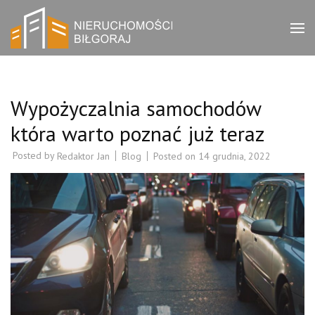
Skip
to
Bilgorajak
Biuro nieruchomości
content
Biłgoraj – zachęcamy do
(Press
Nieruchomości
zapoznania się z ofertami
Enter)
w naszym serwisie.
Wypożyczalnia samochodów
która warto poznać już teraz
Posted by
Blog
Posted on
14 grudnia, 2022
Redaktor Jan