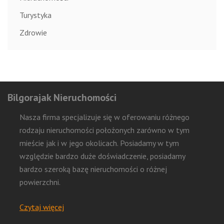
Turystyka
Zdrowie
Bilgorajak Nieruchomości
Nasza firma specjalizuje się w oferowaniu różnego
rodzaju nieruchomości położonych zarówno w tym
mieście jak i w jego okolicach. Posiadamy w tym
względzie bardzo duże doświadczenie, posiadamy
bardzo szeroką bazę nieruchomości o różnej
powierzchni.
Czytaj więcej