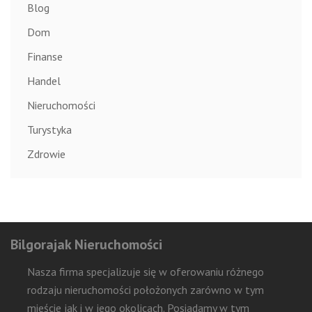
Blog
Dom
Finanse
Handel
Nieruchomości
Turystyka
Zdrowie
Bilgorajak Nieruchomości
Nasza firma specjalizuje się w oferowaniu różnego
rodzaju nieruchomości położonych zarówno w tym
mieście jak i w jego okolicach. Posiadamy w tym