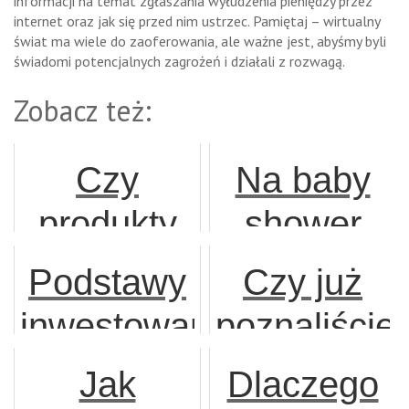
informacji na temat zgłaszania wyłudzenia pieniędzy przez
internet oraz jak się przed nim ustrzec. Pamiętaj – wirtualny
świat ma wiele do zaoferowania, ale ważne jest, abyśmy byli
świadomi potencjalnych zagrożeń i działali z rozwagą.
Zobacz też:
Czy
Na baby
produkty
shower
promocyjne
znajdziemy
Podstawy
Czy już
są
wiele
inwestowania
poznaliście
naprawdę
produktów
i mądrość,
pewne
Jak
Dlaczego
skuteczne?
upominkow