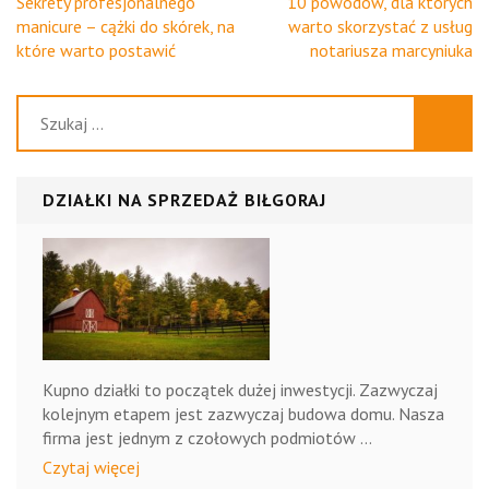
słomki
zaaranżow
Nawigacja
Sekrety profesjonalnego
10 powodów, dla których
wpisu
manicure – cążki do skórek, na
warto skorzystać z usług
w sercu
papierowe
przestrzeń,
które warto postawić
notariusza marcyniuka
miasta
by był
Szukaj:
praktyczny
DZIAŁKI NA SPRZEDAŻ BIŁGORAJ
i
efektowny?
Kupno działki to początek dużej inwestycji. Zazwyczaj
kolejnym etapem jest zazwyczaj budowa domu. Nasza
firma jest jednym z czołowych podmiotów …
Czytaj więcej