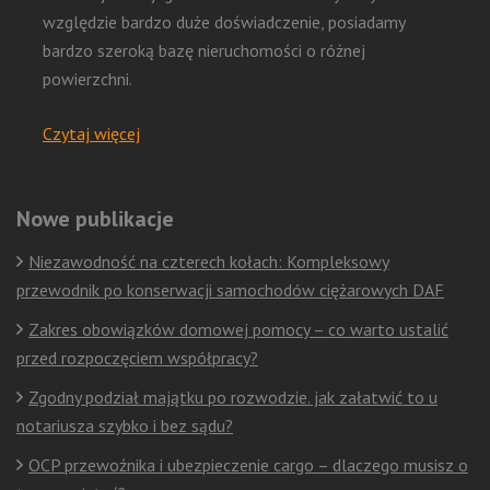
względzie bardzo duże doświadczenie, posiadamy
bardzo szeroką bazę nieruchomości o różnej
powierzchni.
Czytaj więcej
Nowe publikacje
Niezawodność na czterech kołach: Kompleksowy
przewodnik po konserwacji samochodów ciężarowych DAF
Zakres obowiązków domowej pomocy – co warto ustalić
przed rozpoczęciem współpracy?
Zgodny podział majątku po rozwodzie. jak załatwić to u
notariusza szybko i bez sądu?
OCP przewoźnika i ubezpieczenie cargo – dlaczego musisz o